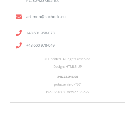
PL: 80-423 Gdańsk
art-mon@sochocki.eu
+48 601 958-073
+48 600 978-049
© Untitled. All rights reserved
Design:
HTML5 UP
216.73.216.90
połączenie ok"80"
192.168.63.50 version: 8.2.27