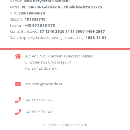
Nazwa:
KMS Krzysztof Sochocki
Adres:
PL: 80-506 Gdańsk ul. Chodkiewicza 22/25
NIP:
583-199-83-34
REGON:
191652310
Telefon:
+48 601 958-073
Konto Bankowe:
57 1240 2920 1111 0000 4499 2567
Data rozpoczęcia działalności gospodarczej:
1998-11-01
ART-MON.pl Pracownia Dekoracji Okien
ul. Bolesława Chrobrego 71
PL: 80-423 Gdańsk
art-mon@sochocki.eu
+48 601 958-073
+48 600 978-049
© Untitled. All rights reserved