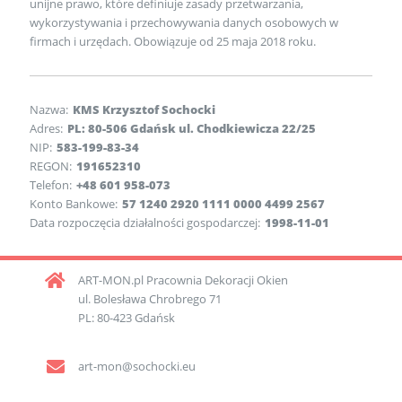
unijne prawo, które definiuje zasady przetwarzania,
wykorzystywania i przechowywania danych osobowych w
firmach i urzędach. Obowiązuje od 25 maja 2018 roku.
Nazwa:
KMS Krzysztof Sochocki
Adres:
PL: 80-506 Gdańsk ul. Chodkiewicza 22/25
NIP:
583-199-83-34
REGON:
191652310
Telefon:
+48 601 958-073
Konto Bankowe:
57 1240 2920 1111 0000 4499 2567
Data rozpoczęcia działalności gospodarczej:
1998-11-01
ART-MON.pl Pracownia Dekoracji Okien
ul. Bolesława Chrobrego 71
PL: 80-423 Gdańsk
art-mon@sochocki.eu