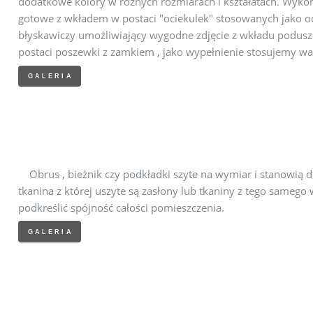
dodatkowe kolory w różnych rozmiarach i kształatach. Wyko
gotowe z wkładem w postaci "ociekulek" stosowanych jako o
błyskawiczy umożliwiający wygodne zdjęcie z wkładu poduszk
postaci poszewki z zamkiem , jako wypełnienie stosujemy wa
GALERIA
Obrus , bieżnik czy podkładki szyte na wymiar i stanowią 
tkanina z której uszyte są zasłony lub tkaniny z tego samego
podkreślić spójność całości pomieszczenia.
GALERIA