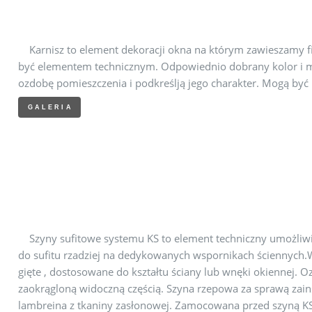
Karnisz to element dekoracji okna na którym zawieszamy fir
być elementem technicznym. Odpowiednio dobrany kolor i mo
ozdobę pomieszczenia i podkreślją jego charakter. Mogą być 
GALERIA
Szyny sufitowe systemu KS to element techniczny umożliwia
do sufitu rzadziej na dedykowanych wspornikach ściennych.
gięte , dostosowane do kształtu ściany lub wnęki okiennej. 
zaokrągloną widoczną częścią. Szyna rzepowa za sprawą zain
lambreina z tkaniny zasłonowej. Zamocowana przed szyną KS 