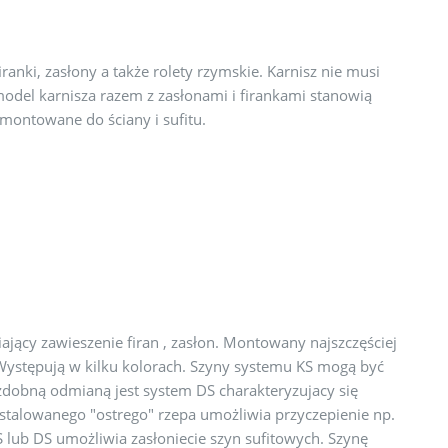
anki, zasłony a także rolety rzymskie. Karnisz nie musi
del karnisza razem z zasłonami i firankami stanowią
montowane do ściany i sufitu.
jący zawieszenie firan , zasłon. Montowany najszczęściej
Występują w kilku kolorach. Szyny systemu KS mogą być
Ozdobną odmianą jest system DS charakteryzujacy się
stalowanego "ostrego" rzepa umożliwia przyczepienie np.
lub DS umożliwia zasłoniecie szyn sufitowych. Szynę