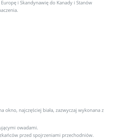
zez Europę i Skandynawię do Kanady i Stanów
naczenia.
a okno, najczęściej biała, zazwyczaj wykonana z
tującymi owadami.
szkańców przed spojrzeniami przechodniów.