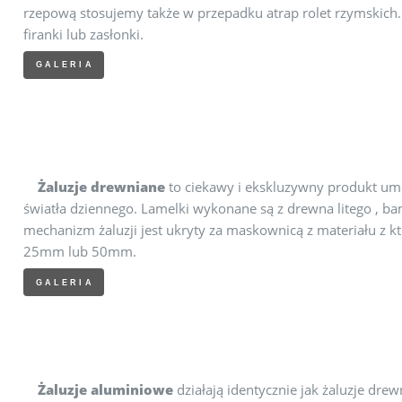
rzepową stosujemy także w przepadku atrap rolet rzymskich
firanki lub zasłonki.
GALERIA
Żaluzje drewniane
to ciekawy i ekskluzywny produkt umo
światła dziennego. Lamelki wykonane są z drewna litego , b
mechanizm żaluzji jest ukryty za maskownicą z materiału z 
25mm lub 50mm.
GALERIA
Żaluzje aluminiowe
działają identycznie jak żaluzje dre