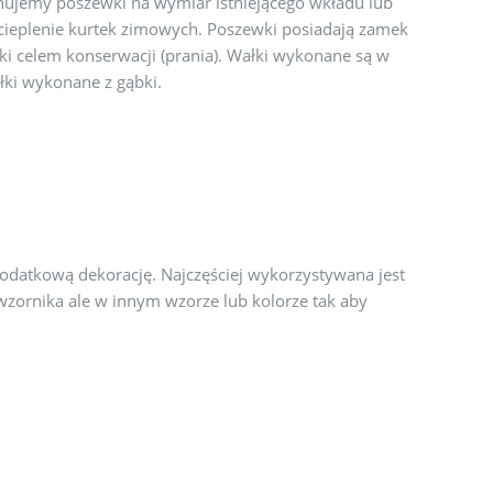
nujemy poszewki na wymiar istniejącego wkładu lub
cieplenie kurtek zimowych. Poszewki posiadają zamek
i celem konserwacji (prania). Wałki wykonane są w
łki wykonane z gąbki.
dodatkową dekorację. Najczęściej wykorzystywana jest
 wzornika ale w innym wzorze lub kolorze tak aby