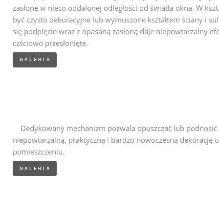
zasłonę w nieco oddalonej odległości od światła okna. W kszt
być czysto dekoracyjne lub wymuszone kształtem ściany i su
się podpięcie wraz z opasaną zasłoną daje niepowtarzalny e
czściowo przesłonięte.
GALERIA
Dedykowany mechanizm pozwala opuszczać lub podnosić rol
niepowtarzalną, praktyczną i bardzo nowoczesną dekorację
pomieszczeniu.
GALERIA